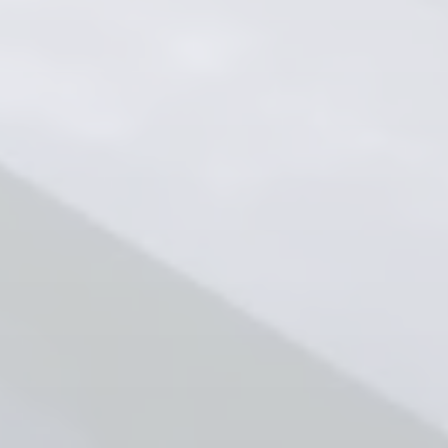
いちばんあなたらしい
「洗練」
「安心」
と
の住まいを。
Brilliaは、
その時代にふさわしい
洗練と安心を追い求め、
住まいと暮らしを通じて、
お客様一人ひとりに
「自分らしい豊かさ」=「NEW LUXURY」
を提供するブランドです。