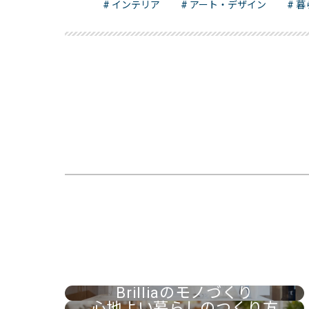
# インテリア
# アート・デザイン
# 
Brilliaのモノづくり
心地よい暮らしのつくり方