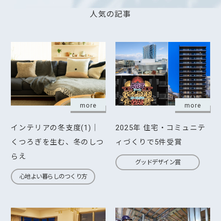
人気の記事
more
more
インテリアの冬支度(1)｜
2025年 住宅・コミュニテ
くつろぎを生む、冬のしつ
ィづくりで5件受賞
らえ
グッドデザイン賞
心地よい暮らしのつくり方