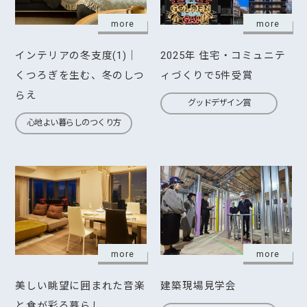
more
more
インテリアの冬支度(1)｜
2025年 住宅・コミュニテ
くつろぎを生む、冬のしつ
ィづくりで5件受賞
らえ
グッドデザイン賞
心地よい暮らしのつくり方
more
more
美しい眺望に囲まれた音楽
建築現場見学会
と食が彩る暮らし