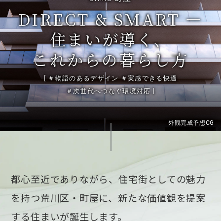
DIRECT & SMART —
住まいが導く、
これからの暮らし方
[ ＃物語のあるデザイン ＃実感できる快適
＃次世代へつなぐ環境対応 ]
外観完成予想CG
都心至近でありながら、住宅街としての魅力
を持つ荒川区・町屋に、新たな価値観を提案
する住まいが誕生します。