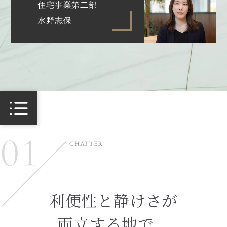
住宅事業第二部
水野志保
01
利便性と静けさが両立する街で、“自分
たちの時間”を豊かに育てる
02
暮らしを軽やかにする、多彩な設備仕
利便性と静けさが
様とサービス
両立する地で、